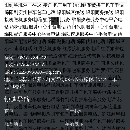
首页
1
1/1
最后一页
座机：0816-2844425
手机: 18884288818
邮箱:
3227099080@qq.com
地址：绵阳市经开区群文西街88号长虹橡树郡11栋二单
元24楼1号
快速导航
首页
关于我们
服务项目
车辆展示