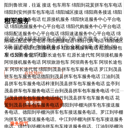
租车服务
提供 5座A级车B级车 C级车 7座 国产商务。别克GL8
9座 国产商务 奔驰商务 15座 全顺 20座 考斯特 30
座-55座 金龙 宇通
在线预约
查看详情
服务细节